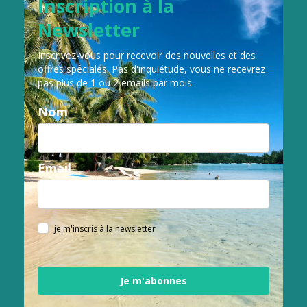
Inscription à la
Newsletter
Inscrivez-vous pour recevoir des nouvelles et des
offres spéciales.
Pas d'inquiétude, vous ne recevrez
pas plus de 1 ou 2 emails par mois.
Nom
Email
je m'inscris à la newsletter
Je m'abonnes