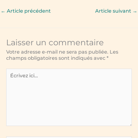
a
w
e
m
o
c
it
ss
ai
p
←
Article précédent
Article suivant
→
e
te
e
l
y
b
r
n
Li
o
g
n
Laisser un commentaire
o
e
k
Votre adresse e-mail ne sera pas publiée.
Les
k
r
champs obligatoires sont indiqués avec
*
Écrivez
ici…