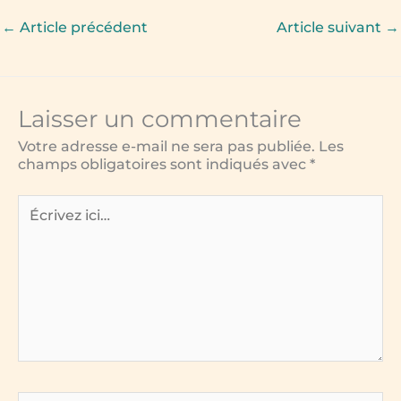
c
it
ss
ai
p
←
Article précédent
Article suivant
→
e
te
e
l
y
b
r
n
Li
o
g
n
Laisser un commentaire
o
e
k
Votre adresse e-mail ne sera pas publiée.
Les
k
r
champs obligatoires sont indiqués avec
*
Écrivez
ici…
Nom*