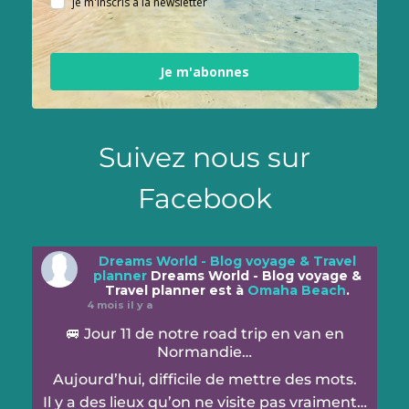
je m'inscris à la newsletter
Je m'abonnes
Suivez nous sur
Facebook
Dreams World - Blog voyage & Travel
planner
Dreams World - Blog voyage &
Travel planner est à
Omaha Beach
.
4 mois il y a
🚐 Jour 11 de notre road trip en van en
Normandie…
Aujourd’hui, difficile de mettre des mots.
Il y a des lieux qu’on ne visite pas vraiment…