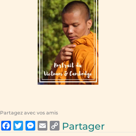
Partagez avec vos amis
F
T
M
E
C
Partager
a
w
e
m
o