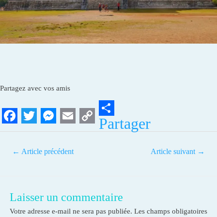
Partagez avec vos amis
Partager
F
T
M
E
C
a
w
e
m
o
←
Article précédent
Article suivant
→
c
i
s
a
p
e
t
s
i
y
b
t
e
l
L
Laisser un commentaire
o
e
n
i
Votre adresse e-mail ne sera pas publiée.
Les champs obligatoires