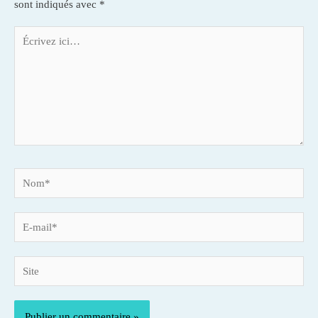
o
r
g
n
sont indiqués avec
*
k
e
k
Écrivez
ici…
r
Nom*
E-
mail*
Site