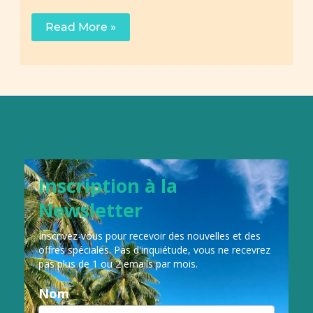
1
Read More »
journée
aux
crêches
de
Luceram
Inscription à la
Newsletter
Inscrivez-vous pour recevoir des nouvelles et des
offres spéciales.
Pas d'inquiétude, vous ne recevrez
pas plus de 1 ou 2 emails par mois.
Nom