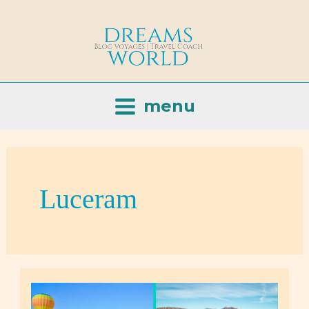
Aller
au
contenu
menu
Luceram