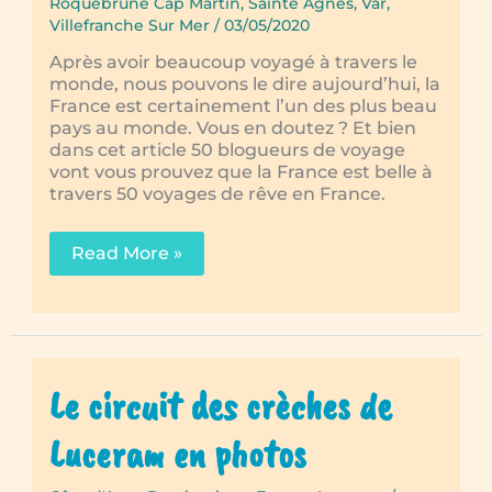
Roquebrune Cap Martin
,
Sainte Agnès
,
Var
,
Villefranche Sur Mer
/
03/05/2020
Après avoir beaucoup voyagé à travers le
monde, nous pouvons le dire aujourd’hui, la
France est certainement l’un des plus beau
pays au monde. Vous en doutez ? Et bien
dans cet article 50 blogueurs de voyage
vont vous prouvez que la France est belle à
travers 50 voyages de rêve en France.
50
Read More »
voyages
de
rêve
en
France
Le circuit des crèches de
Luceram en photos