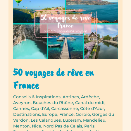
50 voyages de rêve en
France
Conseils & Inspirations
,
Antibes
,
Ardèche
,
Aveyron
,
Bouches du Rhône
,
Canal du midi
,
Cannes
,
Cap d'Ail
,
Carcassonne
,
Côte d'Azur
,
Destinations
,
Europe
,
France
,
Gorbio
,
Gorges du
Verdon
,
Les Calanques
,
Luceram
,
Mandelieu
,
Menton
,
Nice
,
Nord Pas de Calais
,
Paris
,