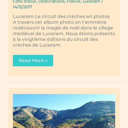
Côte d'Azur
,
Destinations
,
France
,
Luceram
/
14/12/2017
Luceram Le circuit des crèches en photos
A travers cet album photo on t’emmène
redécouvrir la magie de noël dans le village
médiéval de Luceram. Nous étions présents
à la vingtième éditions du circuit des
crèches de Luceram.
Le
Read More »
circuit
des
crèches
de
Luceram
en
photos