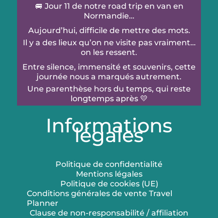
🚐 Jour 11 de notre road trip en van en
Normandie…
Aujourd’hui, difficile de mettre des mots.
Il y a des lieux qu’on ne visite pas vraiment…
on les ressent.
Entre silence, immensité et souvenirs, cette
journée nous a marqués autrement.
Une parenthèse hors du temps, qui reste
longtemps après 💛
🎥 Viens vivre ce moment avec nous
Informations
____________________
légales
#normandie
#roadtripfrance
#vanlife
#omahabeach
#pointeduhoc
Politique de confidentialité
Video
Mentions légales
Politique de cookies (UE)
voir sur Facebook
·
partager
Conditions générales de vente Travel
Planner
Dreams World - Blog voyage & Travel
Clause de non-responsabilité / affiliation