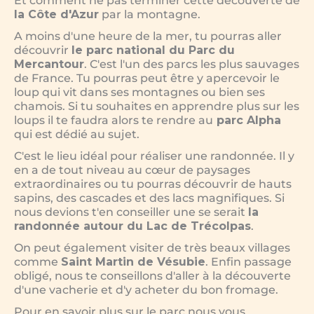
Et comment ne pas terminer cette découverte de
la Côte d'Azur
par la montagne.
A moins d'une heure de la mer, tu pourras aller
découvrir
le parc national du Parc du
Mercantour
. C'est l'un des parcs les plus sauvages
de France. Tu pourras peut être y apercevoir le
loup qui vit dans ses montagnes ou bien ses
chamois. Si tu souhaites en apprendre plus sur les
loups il te faudra alors te rendre au
parc Alpha
qui est dédié au sujet.
C'est le lieu idéal pour réaliser une randonnée. Il y
en a de tout niveau au cœur de paysages
extraordinaires ou tu pourras découvrir de hauts
sapins, des cascades et des lacs magnifiques. Si
nous devions t'en conseiller une se serait
la
randonnée autour du Lac de Trécolpas
.
On peut également visiter de très beaux villages
comme
Saint Martin de Vésubie
. Enfin passage
obligé, nous te conseillons d'aller à la découverte
d'une vacherie et d'y acheter du bon fromage.
Pour en savoir plus sur le parc nous vous