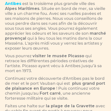
Antibes
est la troisième plus grande ville des
Alpes Maritimes
. Située en bord de mer, sa vieille
ville a un charme fou. Avec ses ruelles pavées et
ses maisons de pierres. Nous vous conseillons de
vous perdre dans ses rues afin de la découvrir
sous tous ses angles. Vous pourrez également
apprécier les odeurs et les saveurs de son
marché
provençal
qui à lieu tous les matins dans la cour
Masséna. L'après midi vous y verrez les artistes y
exposer leurs œuvres.
Vous pourrez
visiter le musée Picasso
qui
retrace les différentes périodes créatives de
l’artiste. Picasso ayant vécu à Antibes jusqu’à sa
mort en 1973.
Continuez votre découverte d'Antibes pas le bord
de mer et le port Vauban qui est
plus grand port
de plaisance en Europe
! Puis continuez votre
chemin jusqu'au
Fort carré
, une ancienne
forteresse militaire qui se visite.
Faites une halte sur
la plage de la Gravette
avec
du sable fin avant de partir à nouveau pour